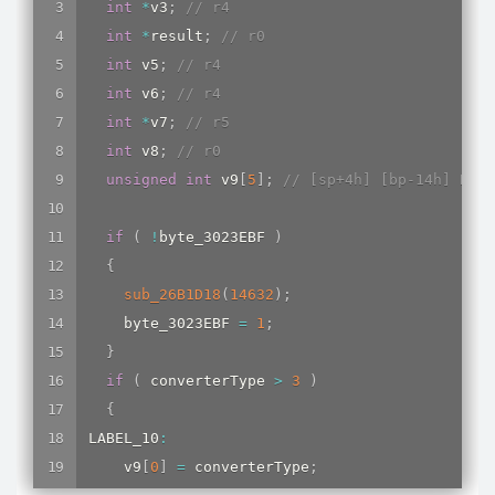
int
*
v3
;
// r4
int
*
result
;
// r0
int
 v5
;
// r4
int
 v6
;
// r4
int
*
v7
;
// r5
int
 v8
;
// r0
unsigned
int
 v9
[
5
]
;
// [sp+4h] [bp-14h] BYRE
if
(
!
byte_3023EBF 
)
{
sub_26B1D18
(
14632
)
;
    byte_3023EBF 
=
1
;
}
if
(
 converterType 
>
3
)
{
LABEL_10
:
    v9
[
0
]
=
 converterType
;