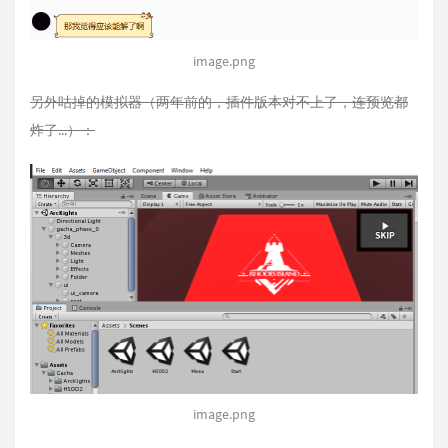
if
(
!
m_iv 
)
break
;
      ivMask_xor_src 
=
*
(
_BYTE 
*
)
(
m_ivMask 
+
 i
image.png
if
(
*
(
_DWORD 
*
)
(
m_iv 
+
0xC
)
<=
 int_0 
)
另外咕掉的模拟器（两年前的，插件版本对不上了，连预览都
{
炸了...）：
        v16 
=
sub_26E81BC
(
)
;
(
(
void
(
__fastcall 
*
)
(
int
)
)
il2cpp_rais
}
      v6 
=
 int_16 
+
1
;
*
(
_BYTE 
*
)
(
m_iv 
+
 int_16
)
=
 ivMask_xor_s
if
(
(
int
)
(
int_16 
-
15
)
>=
16
)
{
        RijndaelManaged_m_rm 
=
*
(
_DWORD 
*
)
(
a1 
if
(
 RijndaelManaged_m_rm 
)
{
(
*
(
void
(
__fastcall 
*
*
)
(
int
,
 _DWORD
,
image.png
            RijndaelManaged_m_rm
,
*
(
_DWORD 
*
)
(
a1 
+
0x14
)
,