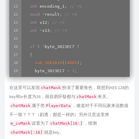
int
 encoding_1
;
// r6
il2cpp_runtime_class_init_0
(
Class_stri
void
*
result
;
// r0
      v17 
=
String__Format
(
0
,
 StringLiteral_11
int
 v12
;
// r0
Color__get_blue
(
v20
,
0
,
0
)
;
int
*
v13
;
// r4
if
(
(
*
(
_BYTE 
*
)
(
Class_UnityEngine_DLog 
il2cpp_runtime_class_init_0
(
Class_Unit
if
(
!
byte_3023EC7 
)
DLog__Log_40639780
(
0
,
 v17
,
 v20
[
0
]
,
 v20
[
1
{
      isSuccess 
=
1
;
sub_26B1D18
(
14805
)
;
}
    byte_3023EC7 
=
1
;
return
 isSuccess
;
}
}
在这里可以发现
  v2 
=
 Class_byte__
扮演了重要角色，联想到AES-128的
;
chatMask
LABEL_39
:
sub_26A3FD8
(
Class_byte__
)
;
key和iv长度为16，很容易怀疑都与
有关。
  v19 
=
(
(
int
(
*
)
(
void
)
)
loc_26E73D0
)
(
)
;
chatMask
*
(
_DWORD 
*
)
(
a1 
+
0x14
)
=
il2cpp_array_new_sp
return
CryptUtils__CalculateMD5FromFileOrEmp
属于类
，难道对于不同玩家来说数值
chatMask
PlayerData
CrypticConverter___ctor
(
a1
)
;
}
不一致？？？（剧透：都是一样的）另外注意这里将
  temp 
=
(
void
*
)
Singleton__get_instance
(
0
,
 Me
设置为了
，猜测
m_ivMask
chatMask[16:]
if
(
 temp 
)
就是key。
chatMask[:16]
{