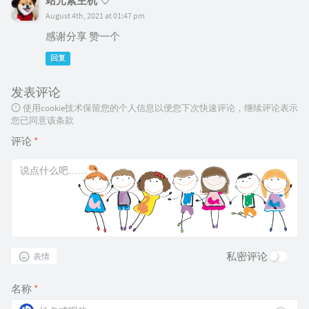
站元素主机
{
August 4th, 2021 at 01:47 pm
if
(
++
v24 
>=
(
unsigned
int
)
感谢分享 赞一个
goto
 LABEL_23
;
回复
}
                v25 
=
 v21 
+
8
*
*
(
_DWORD 
*
)
(
v2
发表评论
}
使用cookie技术保留您的个人信息以便您下次快速评论，继续评论表示
您已同意该条款
else
{
评论
*
LABEL_23
:
                v25 
=
sub_26A6A34
(
v20
,
 Class_S
}
              v27 
=
(
*
(
int
(
__fastcall 
*
*
)
(
_DW
                      v20
,
                      src_1
,
私密评论
表情
16
,
                      v22 
-
16
,
名称
*
*
(
_DWORD 
*
)
(
v25 
+
4
)
)
;