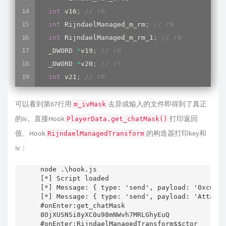
{
int
 v16
;
// r0
(
*
(
void
(
__cdecl 
*
*
)
(
wint_t
)
)
(
*
(
_DWORD
int
 RijndaelManaged_m_rm
;
// r0
        m_rm2 
=
*
(
_DWORD 
*
)
(
a1 
+
0x10
)
;
int
 RijndaelManaged_m_rm_1
;
// r0
if
(
(
*
(
_BYTE 
*
)
(
Class_System_Text_Enc
  _DWORD 
*
v19
;
// r0
il2cpp_runtime_class_init_0
(
Class_Sy
  _DWORD 
*
v20
;
// r5
        encoding 
=
Encoding__get_UTF8
(
)
;
int
 v21
;
// r0
        temp 
=
(
void
*
)
String__Substring_25026
int
 v22
;
// r4
        v4 
=
 temp
;
可以看到第67行用
int
 v23
;
// r3
去异或输入的文件即得到了真正
m_ivMask
if
(
 encoding 
)
int
 v24
;
// r7
的iv。直接Hook
打印返回
PlayerData.get_chatMask()
{
int
 v25
;
// r0
值、Hook
的构造器打印key和
RijndaelManagedTransform
          temp 
=
(
*
(
void
*
(
__cdecl 
*
*
)
(
size_t
)
int
 v26
;
// r0
iv：
          v4 
=
 temp
;
int
 v27
;
// r1
if
(
 m_rm2 
)
int
 result
;
// r0
node .\hook.js

{
[*] Script loaded

int
 v29
;
// r0
[*] Message: { type: 'send', payload: '0xc6f90
(
*
(
void
(
__fastcall 
*
*
)
(
int
,
void
int
 v30
;
// r3
[*] Message: { type: 'send', payload: 'Attach 
              m_rm2
,
#onEnter:get_chatMask

int
 v31
;
// r4
              temp
,
8OjXUSNSi8yXC0u98mNWvh7MRLGhyEuQ

int
 v32
;
// r0
#onEnter:RijndaelManagedTransform$$ctor
