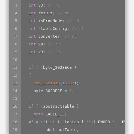
int
 v3
;
// r1
int
 result
;
// r0
int
 isProdMode
;
// r0
int
*
tableConfig
;
// r1
int
 converter
;
// r5
int
 v8
;
// r0
int
 v9
;
// r0
if
(
!
byte_3023ECE 
)
{
sub_26B1D18
(
15387
)
;
    byte_3023ECE 
=
1
;
}
if
(
!
abstractTable 
)
goto
 LABEL_13
;
  v3 
=
(
*
(
int
(
__fastcall 
*
*
)
(
_DWORD 
*
,
 _DWORD
         abstractTable
,