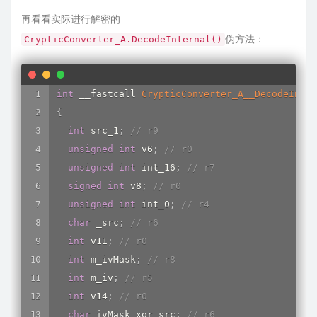
    chatMask 
=
PlayerData__get_chatMask
(
(
int
)
t
再看看实际进行解密的
    _chatMask 
=
 chatMask
;
伪方法：
CrypticConverter_A.DecodeInternal()
if
(
!
chatMask 
||
String__get_Length
(
chatM
{
      v13 
=
sub_26F735C
(
Class_System_Exception
int
 __fastcall 
CrypticConverter_A__DecodeInter
Exception___ctor_20095288
(
v13
,
 StringLit
{
      v12 
=
(
(
int
(
__fastcall 
*
)
(
int
*
)
)
il2cpp
int
 src_1
;
// r9
return
(
void
*
)
CryptUtils__CalculateMD5F
unsigned
int
 v6
;
// r0
}
unsigned
int
 int_16
;
// r7
    m_rm 
=
sub_26F735C
(
Class_System_Security_C
signed
int
 v8
;
// r0
    temp 
=
(
void
*
)
RijndaelManaged___ctor
(
(
int
unsigned
int
 int_0
;
// r4
*
(
_DWORD 
*
)
(
a1 
+
0x10
)
=
 m_rm
;
char
 _src
;
// r6
if
(
 m_rm 
)
int
 v11
;
// r0
{
int
 m_ivMask
;
// r8
(
*
(
void
(
__cdecl 
*
*
)
(
size_t
)
)
(
*
m_rm 
+
0x
int
 m_iv
;
// r5
      temp 
=
*
(
void
*
*
)
(
a1 
+
0x10
)
;
int
 v14
;
// r0
if
(
 temp 
)
char
 ivMask_xor_src
;
// r6