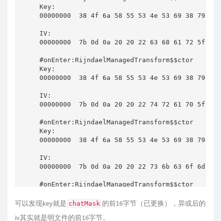
*
(
_DWORD 
*
)
(
*
(
_DWORD 
*
)
m_rm2 
+
0
Key: 

            encoding_1 
=
Encoding__get_UTF8
(
)
;
00000000  38 4f 6a 58 55 53 4e 53 69 38 79 58 
if
(
!
byte_3023EC9 
)
            temp 
=
(
void
*
)
String__Substring_2
IV:

{
            v4 
=
 temp
;
00000000  7b 0d 0a 20 20 22 63 68 61 72 5f 32 
sub_26B1D18
(
14806
)
;
if
(
 encoding_1 
)
    byte_3023EC9 
=
1
;
#onEnter:RijndaelManagedTransform$$ctor

{
Key: 

}
00000000  38 4f 6a 58 55 53 4e 53 69 38 79 58 
              result 
=
(
*
(
void
*
(
__cdecl 
*
*
)
(
s
  src_1 
=
Misc__ReadAllBytes
(
0
,
 src
,
0
)
;
*
(
_DWORD 
*
)
(
a1 
+
24
)
=
 result
;
IV:

if
(
 src_1 
)
return
 result
;
00000000  7b 0d 0a 20 20 22 74 72 61 70 5f 30 
{
}
#onEnter:RijndaelManagedTransform$$ctor

    v6 
=
0x10u
;
}
Key:

while
(
1
)
00000000  38 4f 6a 58 55 53 4e 53 69 38 79 58 
}
{
}
IV:

      int_16 
=
 v6
;
00000000  7b 0d 0a 20 20 22 73 6b 63 6f 6d 5f 
}
      v8 
=
*
(
_DWORD 
*
)
(
src_1 
+
12
)
;
}
#onEnter:RijndaelManagedTransform$$ctor

      int_0 
=
 int_16 
-
16
;
Key: 

  v12 
=
(
(
int
(
__fastcall 
*
)
(
void
*
,
void
*
)
)
l
      _src 
=
0
;
00000000  38 4f 6a 58 55 53 4e 53 69 38 79 58 
可以发现key就是
的前16字节（已更换），异或后的
chatMask
return
(
void
*
)
CryptUtils__CalculateMD5FromF
if
(
(
int
)
(
int_16 
-
16
)
<
 v8 
)
iv其实就是明文件的前16字节。
}
IV:
