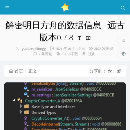
解密明日方舟的数据信息 - 远古
版本0.7.8
博
发
yyuueexxiinngg
2021 年 07 月 19 日
5828 次浏览
主：
布
分
2 条评论
16616字数
逆向
时
类：
间：
首页
正文
分享到：