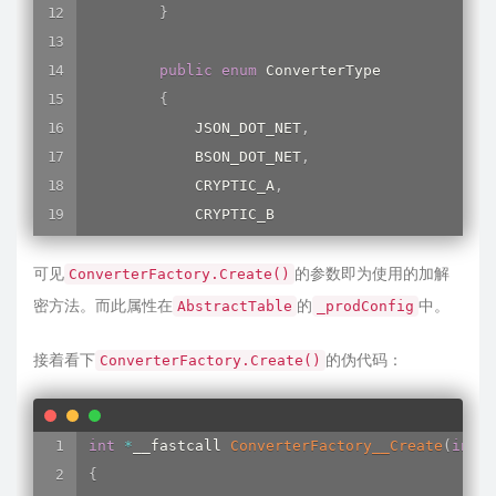
    v8 
=
il2cpp_runtime_class_init_0
(
)
;
}
return
DBLoader___DoLoadTable
(
v8
,
 abstractTa
}
public
enum
 ConverterType

{
            JSON_DOT_NET
,
            BSON_DOT_NET
,
            CRYPTIC_A
,
            CRYPTIC_B

}
可见
}
的参数即为使用的加解
ConverterFactory.Create()
}
密方法。而此属性在
的
中。
AbstractTable
_prodConfig
接着看下
的伪代码：
ConverterFactory.Create()
int
*
__fastcall 
ConverterFactory__Create
(
int
 a
{