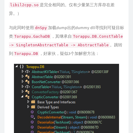
是完全相同的。仅有少量第三方库存在差
libil2cpp.so
异。）
与此同时使用
加载dump出的dummy dll寻找到可疑目标
dnSpy
类
，其继承自
Torappu.GachaDB
Torappu.DB.ConstTable
。跳转
-> SingletonAbstractTable -> AbstractTable
到
，好家伙，疑似3个加解密方法：
Torappu.DB