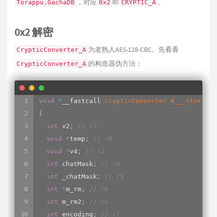
，对应
即
。
Torappu.GachaDB
0x2
CRYPTIC_A
{
log: B] Inited clue_db (Torappu.ClueDB) succes
log: B] Inited shop_client_db (Torappu.ShopCli
      textAsset 
=
*
(
_DWORD 
*
)
(
tableConfig 
+
16
converterType: 0x2
}
0x2 解密
    convertSuccess 
=
(
*
(
int
(
__fastcall 
*
*
)
(
in
为老熟人AES-128-CBC。先看看
CrypticConverter_A
                       abstractTable
,
的构造器伪方法：
CrypticConverter_A
                       textAsset
,
                       converter
,
*
(
_DWORD 
*
)
(
*
abstractTa
void
*
__fastcall 
CrypticConverter_A___ctor
(
int
if
(
(
*
(
_BYTE 
*
)
(
Class_Torappu_Resource_Re
{
&&
!
*
(
_DWORD 
*
)
(
Class_Torappu_Resource_R
int
 v2
;
// r5
{
void
*
temp
;
// r0
il2cpp_runtime_class_init_0
(
Class_Torapp
void
*
v4
;
// r1
}
int
 chatMask
;
// r0
    isSuccess 
=
0
;
int
 _chatMask
;
// r5
ResourceManager__UnloadAsset
(
0
,
 textAsset
)
int
*
m_rm
;
// r6
if
(
 convertSuccess 
==
1
)
int
 m_rm2
;
// r6
{
int
 encoding
;
// r7
if
(
(
*
(
_BYTE 
*
)
(
Class_string 
+
178
)
&
1