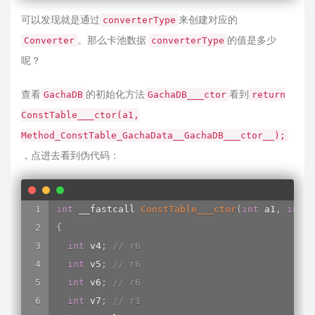
    v5 
=
il2cpp_value_box_0
(
Class_ConverterFac
可以发现就是通过
if
(
(
*
(
_BYTE 
*
)
(
Class_string 
来创建对应的
+
178
)
&
1
)
converterType
il2cpp_runtime_class_init_0
(
Class_string
。那么卡池数据
的值是多少
Converter
converterType
    v6 
=
String__Concat_25024156
(
0
,
 StringLite
呢？
    v7 
=
sub_26F735C
(
Class_System_Exception
)
;
Exception___ctor_20095288
(
v7
,
 v6
,
0
)
;
查看
的初始化方法
看到
GachaDB
GachaDB___ctor
return
    v8 
=
(
(
int
(
__fastcall 
*
)
(
int
*
)
)
il2cpp_ra
ConstTable___ctor(a1,
    result 
=
(
int
*
)
CryptUtils__CalculateMD5Fr
Method_ConstTable_GachaData__GachaDB___ctor__);
}
，点进去看到伪代码：
else
{
switch
(
 converterType 
)
int
 __fastcall 
ConstTable___ctor
(
int
 a1
,
int
 a
{
{
case
0u
:
int
 v4
;
// r6
        v3 
=
sub_26F735C
(
Class_Torappu_DB_Json
int
 v5
;
// r6
JsonNetConverter___ctor
(
)
;
int
 v6
;
// r6
break
;
int
 v7
;
// r1
case
1u
: