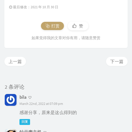
最后修改：2021 年 10 月 30 日
*
(
_DWORD 
*
)
(
*
(
_DWORD 
*
)
RijndaelMan
          RijndaelManaged_m_rm_1 
=
*
(
_DWORD 
*
)
if
(
 RijndaelManaged_m_rm_1 
)
打赏
赞
{
如果觉得我的文章对你有用，请随意赞赏
            v19 
=
(
_DWORD 
*
)
(
*
(
int
(
__fastcall
                              RijndaelManaged_
*
(
_DWORD 
*
)
(
*
(
_D
            v20 
=
 v19
;
上一篇
下一篇
if
(
 v19 
)
{
              v21 
=
*
v19
;
2 条评论
              v22 
=
*
(
_DWORD 
*
)
(
src_1 
+
12
)
;
bila
if
(
*
(
_WORD 
*
)
(
*
v20 
+
170
)
)
March 22nd, 2022 at 07:09 pm
{
感谢分享，原来是这么得到的
                v23 
=
*
(
_DWORD 
*
)
(
v21 
+
76
)
;
                v24 
=
0
;
回复
while
(
*
(
_DWORD 
*
)
(
v23 
+
8
*
 