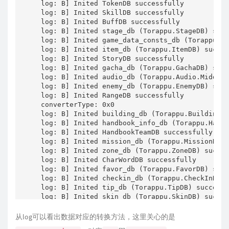
log: B] Inited TokenDB successfully

      textAsset 
=
ResourceManager__Load
(
0
,
 ass
log: B] Inited SkillDB successfully

if
(
(
*
(
_BYTE 
*
)
(
Class_UnityEngine_Objec
log: B] Inited BuffDB successfully

log: B] Inited stage_db (Torappu.StageDB) succ
il2cpp_runtime_class_init_0
(
Class_Unit
log: B] Inited game_data_consts_db (Torappu.Ga
if
(
Object__op_Equality
(
0
,
 textAsset
,
0
log: B] Inited item_db (Torappu.ItemDB) succes
log: B] Inited StoryDB successfully

{
log: B] Inited gacha_db (Torappu.GachaDB) succ
        v14 
=
*
(
_DWORD 
*
)
(
tableConfig 
+
12
)
;
log: B] Inited audio_db (Torappu.Audio.Middlew
if
(
(
*
(
_BYTE 
*
)
(
Class_string 
+
178
)
&
log: B] Inited enemy_db (Torappu.EnemyDB) succ
log: B] Inited RangeDB successfully

il2cpp_runtime_class_init_0
(
Class_st
converterType: 0x0

        isSuccess 
=
0
;
log: B] Inited building_db (Torappu.BuildingDB
log: B] Inited handbook_info_db (Torappu.Handb
        v15 
=
String__Concat_24998280
(
0
,
 Strin
log: B] Inited HandbookTeamDB successfully

if
(
(
*
(
_BYTE 
*
)
(
Class_UnityEngine_DLo
log: B] Inited mission_db (Torappu.MissionDB) 
log: B] Inited zone_db (Torappu.ZoneDB) succes
il2cpp_runtime_class_init_0
(
Class_Un
log: B] Inited CharWordDB successfully

DLog__LogError
(
0
,
 v15
,
0
)
;
log: B] Inited favor_db (Torappu.FavorDB) succ
log: B] Inited checkin_db (Torappu.CheckInDB) 
return
 isSuccess
;
log: B] Inited tip_db (Torappu.TipDB) successf
}
log: B] Inited skin_db (Torappu.SkinDB) succes
}
log: B] Inited open_server_db (Torappu.OpenSer
log: B] Inited EnemyHandBookDB successfully

从log可以看出数据对应的转换方法，这里关心的是
else
log: B] Inited activity_db (Torappu.ActivityDB