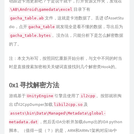
动跟进卡池更新吧？于是说干就干，打开资源文件夹，发现在
目录下有
\AB\Android\gamedata\excel
文件，这就是卡池数据了。丢进
AssetStu
gacha_table.ab
dio
，点开
就发现全是看不懂的数据，导出后为
gacha_table
。没办法，只能分析下是怎么解密数据
gacha_table.bytes
的了。
注：本文为补写，按照回忆重新开始分析，与文中不同的时当
时是直接搜索加密相关关键词直接找到几个解密类Hook的。
0x1 寻找解密方法
游戏基于
引擎且使用了
。按部就班掏
UnityEngine
il2cpp
出
Il2CppDumper
加载
及
libil2cpp.so
assets\bin\Data\Managed\Metadata\global-
，然后丢IDA分析并加载dump出的IDA python
metadata.dat
脚本。（值得一提（？）的是，ARM和ARMv7架构对应lib中