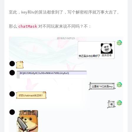
{
00000000  7b 0d 0a 20 20 22 73 6c 75 67 67 69 
if
(
 v8 
<=
 int_0 
)
至此，key和iv的算法都拿到了，写个解密程序就万事大吉了。
{
那么
对不同玩家来说不同吗？不：
          v11 
=
sub_26E81BC
(
)
;
chatMask
(
(
void
(
__fastcall 
*
)
(
int
)
)
il2cpp_ra
}
        _src 
=
*
(
_BYTE 
*
)
(
src_1 
+
 int_16
)
;
}
      m_ivMask 
=
*
(
_DWORD 
*
)
(
a1 
+
0x18
)
;
if
(
!
m_ivMask 
)
break
;
      m_iv 
=
*
(
_DWORD 
*
)
(
a1 
+
0x14
)
;
if
(
*
(
_DWORD 
*
)
(
m_ivMask 
+
0xC
)
<=
 int_
{
        v14 
=
sub_26E81BC
(
)
;
(
(
void
(
__fastcall 
*
)
(
int
)
)
il2cpp_rais
}