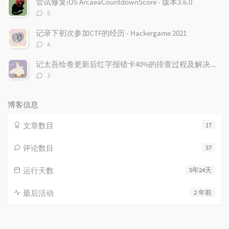
尝试修复iOS ArcaeaCountdownScore - 版本3.6.0
while
(
*
(
_DWORD 
*
)
(
v30 
评
5
{
论
数：
if
(
++
v31 
>=
(
unsigne
记录下初次参加CTF的经历 - Hackergame 2021
评
goto
 LABEL_35
;
4
论
}
数：
记太吾绘卷更新后红字报错卡40%的排查过程及解决方案
                      v32 
=
 v29 
+
8
*
*
(
_DWORD
评
3
论
}
数：
else
博客信息
{
LABEL_35
:
文章数目
17
                      v32 
=
sub_26A6A34
(
v20
,
 C
评论数目
37
}
                    result 
=
(
*
(
int
(
__fastcal
运行天数
5年24天
}
return
 result
;
最后活动
2 年前
}
}