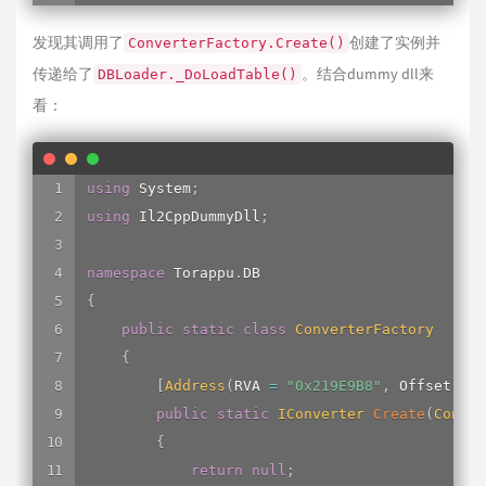
*
(
_DWORD 
*
)
(
*
abstractTable 
+
216
)
)
;
发现其调用了
  result 
=
1
;
创建了实例并
ConverterFactory.Create()
if
(
 v3 
)
传递给了
。结合dummy dll来
DBLoader._DoLoadTable()
return
 result
;
看：
  isProdMode 
=
AbstractTable__get_isProdMode
(
1
  tableConfig 
=
 abstractTable 
+
3
;
if
(
 isProdMode 
)
using
 System
;
    tableConfig 
=
 abstractTable 
+
4
;
using
 Il2CppDummyDll
;
if
(
!
*
tableConfig 
)
{
namespace
 Torappu
.
LABEL_13
:
{
    v9 
=
(
(
int
(
*
)
(
void
)
)
loc_26E73D0
)
(
)
;
public
static
class
ConverterFactory
return
CryptUtils__CalculateMD5FromFileOrE
{
}
[
Address
(
RVA 
=
"0x219E9B8"
,
 Offset 
=
"
  converter 
=
ConverterFactory__Create
(
*
tableC
public
static
IConverter
Create
(
Conver
  v8 
=
 Class_Torappu_DB_DBLoader
;
{
if
(
(
*
(
_BYTE 
*
)
(
Class_Torappu_DB_DBLoader 
+
return
null
;