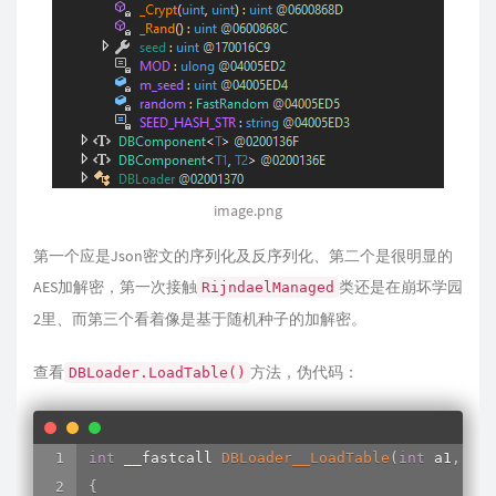
image.png
第一个应是Json密文的序列化及反序列化、第二个是很明显的
AES加解密，第一次接触
类还是在崩坏学园
RijndaelManaged
2里、而第三个看着像是基于随机种子的加解密。
查看
方法，伪代码：
DBLoader.LoadTable()
int
 __fastcall 
DBLoader__LoadTable
(
int
 a1
,
 _DW
{