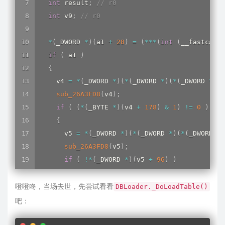
int
 result
;
// r0
        v3 
=
sub_26F735C
(
Class_Torappu_DB_Bson
int
 v9
;
// r0
BsonNetConverter___ctor
(
)
;
break
;
*
(
_DWORD 
*
)
(
a1 
+
28
)
=
(
*
*
*
(
int
(
__fastcall 
case
2u
:
if
(
 a1 
)
        v3 
=
sub_26F735C
(
Class_Torappu_DB_Cryp
{
CrypticConverter_A___ctor
(
(
int
)
v3
)
;
    v4 
=
*
(
_DWORD 
*
)
(
*
(
_DWORD 
*
)
(
*
(
_DWORD 
*
)
(
a
break
;
sub_26A3FD8
(
v4
)
;
case
3u
:
if
(
(
*
(
_BYTE 
*
)
(
v4 
+
178
)
&
1
)
!=
0
)
        v3 
=
sub_26F735C
(
Class_Torappu_DB_Cryp
{
CrypticConverter___ctor
(
(
int
)
v3
)
;
      v5 
=
*
(
_DWORD 
*
)
(
*
(
_DWORD 
*
)
(
*
(
_DWORD 
*
)
        v3
[
4
]
=
42
;
sub_26A3FD8
(
v5
)
;
break
;
if
(
!
*
(
_DWORD 
*
)
(
v5 
+
96
)
)
default
:
{
goto
 LABEL_10
;
噔噔咚，当场去世，先尝试看看
        v6 
=
*
(
_DWORD 
*
)
(
*
(
_DWORD 
*
)
(
*
(
_DWORD 
DBLoader._DoLoadTable()
}
sub_26A3FD8
(
v6
)
;
吧：
    result 
=
 v3
;
il2cpp_runtime_class_init_0
(
v6
,
 v7
)
;
}
}