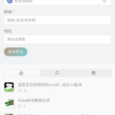
🎲
if
(
 v27 
)
{
邮箱
*
if
(
 dst 
)
{
                  result 
=
(
*
(
int
(
__fastcall 
地址
                             dst
,
                             v27
,
0
,
发表评论
*
(
_DWORD 
*
)
(
v27 
+
*
(
_DWORD 
*
)
(
*
(
_DW
if
(
 v20 
)
热
最
随
{
门
新
机
文
评
文
                    v29 
=
*
v20
;
提取宝石研物语的Live2D - 远古1.0版本
章
论
章
评
if
(
*
(
_WORD 
*
)
(
*
v20 
+
170
12
论
{
数：
Nikke拆包解密记录
                      v30 
=
*
(
_DWORD 
*
)
(
v29 
+
评
8
论
                      v31 
=
0
;
数：