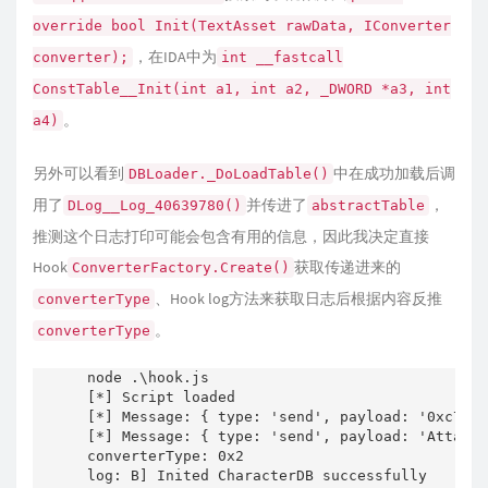
return
 isSuccess
;
override bool Init(TextAsset rawData, IConverter
LABEL_8
:
，在IDA中为
converter);
int __fastcall
    isProdMode 
=
AbstractTable__get_isProdMode
ConstTable__Init(int a1, int a2, _DWORD *a3, int
    v10 
=
 abstractTable 
+
3
;
。
a4)
if
(
 isProdMode 
)
      v10 
=
 abstractTable 
+
4
;
另外可以看到
中在成功加载后调
DBLoader._DoLoadTable()
    tableConfig 
=
*
v10
;
用了
并传进了
，
DLog__Log_40639780()
abstractTable
if
(
!
*
v10 
)
推测这个日志打印可能会包含有用的信息，因此我决定直接
goto
 LABEL_39
;
Hook
获取传递进来的
ConverterFactory.Create()
if
(
*
(
_BYTE 
*
)
(
tableConfig 
+
8
)
)
、Hook log方法来获取日志后根据内容反推
converterType
{
。
      assetPath 
=
*
(
_DWORD 
*
)
(
tableConfig 
+
12
converterType
if
(
(
*
(
_BYTE 
*
)
(
Class_Torappu_Resource_
node .\hook.js

&&
!
*
(
_DWORD 
*
)
(
Class_Torappu_Resource
[*] Script loaded

{
[*] Message: { type: 'send', payload: '0xc7119
[*] Message: { type: 'send', payload: 'Attach 
il2cpp_runtime_class_init_0
(
Class_Tora
converterType: 0x2

}
log: B] Inited CharacterDB successfully
