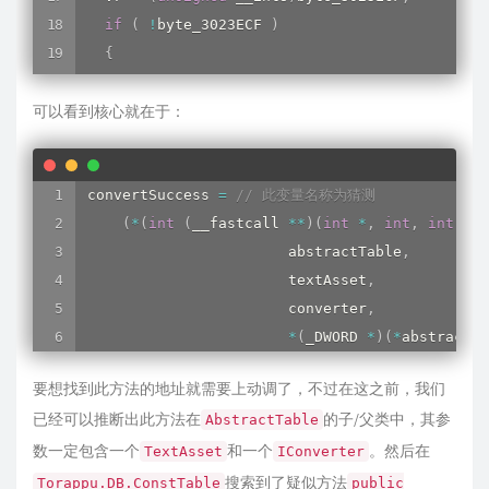
if
(
!
byte_3023ECF 
)
{
sub_26B1D18
(
15384
)
;
可以看到核心就在于：
    v7 
=
(
int
)
&
unk_3023E20
;
    byte_3023ECF 
=
1
;
}
convertSuccess 
if
(
false
)
=
// 此变量名称为猜测
{
(
*
(
int
(
__fastcall 
*
*
)
(
int
*
,
int
,
int
,
 _D
                       abstractTable
if
(
!
abstractTable 
)
,
                       textAsset
goto
 LABEL_39
;
,
                       converter
goto
 LABEL_8
;
,
}
*
(
_DWORD 
*
)
(
*
abstractTa
if
(
 abstractTable 
)
要想找到此方法的地址就需要上动调了，不过在这之前，我们
{
已经可以推断出此方法在
的子/父类中，其参
AbstractTable
    v7 
=
(
*
(
int
(
__fastcall 
*
*
)
(
int
*
,
 _DWORD
)
数一定包含一个
和一个
。然后在
    isSuccess 
=
1
;
TextAsset
IConverter
if
(
 v7 
)
搜索到了疑似方法
Torappu.DB.ConstTable
public