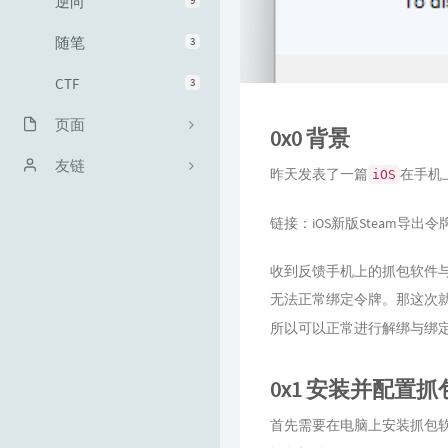
逆向
9
随笔
3
CTF
3
页面
0x0 背景
时光机
友链
昨天发表了一篇
在手机
iOS
某魏's Blog
链接：
iOS新版Steam导出令
时空の小窝
收到反馈手机上的抓包软件与
Floe-ice's Blog
无法正常绑定令牌。那这次就
所以可以正常进行解绑与绑
wdvxdr's blog
Kanri's blog
0x1 安装并配置
Mrs4s Blog
首先需要在电脑上安装抓包