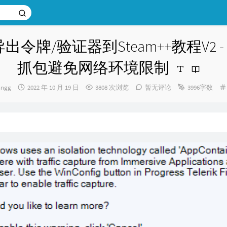
m导出令牌/验证器到Steam++教程V2
抓包避免网络环境限制
发
nngg
2022 年 10 月 19 日
3808 次浏览
暂无评论
3996字数
布
时
间：