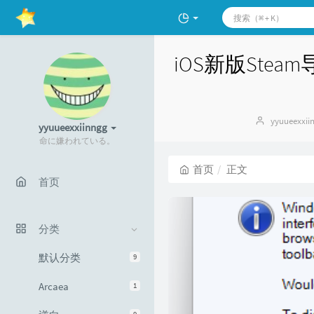
iOS新版Stea
博
yyuueexxii
yyuueexxiinngg
主：
命に嫌われている。
首页
正文
首页
分类
默认分类
9
Arcaea
1