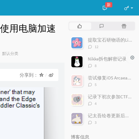
新
 - 使用电脑加速
热
最
随
门
新
机
文
评
文
提取宝石研物语的Live2D - 远古1.0版本
章
论
章
评
12
论
分
默认分类
数：
Nikke拆包解密记录
类：
评
8
论
分享到：
数：
尝试修复iOS ArcaeaCountdownScore - 版本3.6.0
评
5
论
数：
记录下初次参加CTF的经历 - Hackergame 2021
评
4
论
数：
记太吾绘卷更新后红字报错卡40%的排查过程及解决方案
评
3
论
数：
博客信息