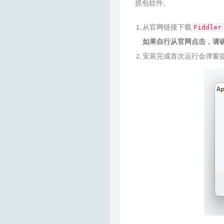
Gaein nidb 的小站
抓包软件。
RainChan的小博客
从官网链接下载
Fiddler
如果自行从官网点击，请
Richard Chien
安装完成首次运行会弹窗
Atmosphere
Awblogu