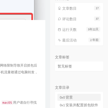
文章数目
17
评论数目
37
运行天数
5年22天
最后活动
2 年前
文章标签
为网络限制导致开启抓包后
暂无标签
手机流量都通过电脑转发，
文章目录
0x0 背景
。
用户请自行寻找
macOS
0x1 安装并配置抓包软件